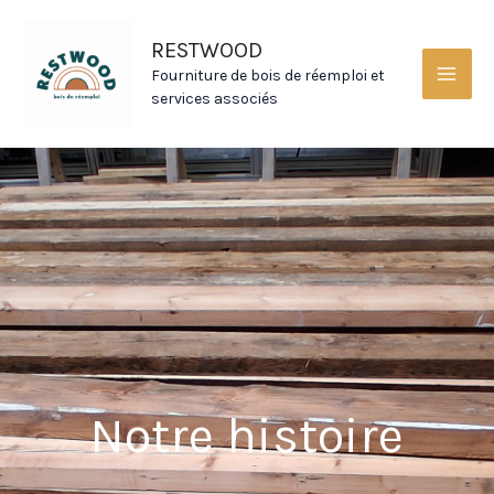
Aller
MAI
au
RESTWOOD
MEN
contenu
Fourniture de bois de réemploi et
services associés
Notre histoire